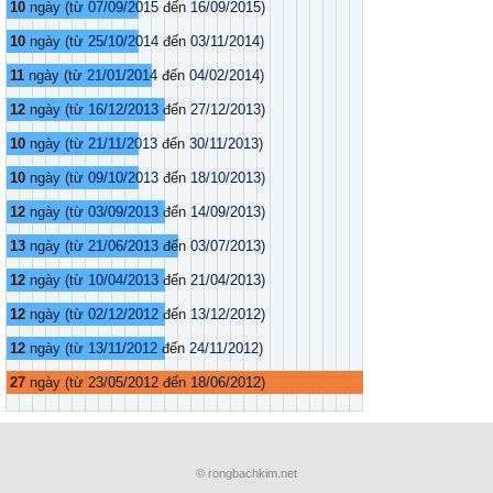
10
ngày (từ
07/09/2015
đến
16/09/2015
)
10
ngày (từ
25/10/2014
đến
03/11/2014
)
11
ngày (từ
21/01/2014
đến
04/02/2014
)
12
ngày (từ
16/12/2013
đến
27/12/2013
)
10
ngày (từ
21/11/2013
đến
30/11/2013
)
10
ngày (từ
09/10/2013
đến
18/10/2013
)
12
ngày (từ
03/09/2013
đến
14/09/2013
)
13
ngày (từ
21/06/2013
đến
03/07/2013
)
12
ngày (từ
10/04/2013
đến
21/04/2013
)
12
ngày (từ
02/12/2012
đến
13/12/2012
)
12
ngày (từ
13/11/2012
đến
24/11/2012
)
27
ngày (từ
23/05/2012
đến
18/06/2012
)
© rongbachkim.net