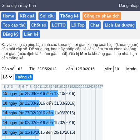
Giao diện máy tính
Đăng nhập
Home
Kết quả
Soi cầu
Thống kê
Công cụ phân tích
Top cao thủ
Chốt số
LOTTO
Lô Top
Chat
Lịch âm dương
Đăng ký
Liên hệ
Đây là công cụ giúp bạn tính các khoảng thời gian không xuất hiện (khoảng gan)
của một cặp số. Để sử dụng, bạn hãy nhập cặp số cần kiểm tra và chọn khoảng
Min
thời gian (mặc định là 2 năm gần nhất). Giá trị
là khoảng gan thấp nhất bạn
cần thống kê.
Cặp số:
Từ
đến
Min:
Mode:
1
2
3
4
5
6
7
8
9
10
11
12
13
14
15
16
17
18
19
20
21
22
23
24
25
26
27
15
ngày (từ
28/09/2016
đến
12/10/2016
)
10
ngày (từ
22/03/2016
đến
31/03/2016
)
14
ngày (từ
27/02/2016
đến
11/03/2016
)
14
ngày (từ
02/02/2016
đến
19/02/2016
)
10
ngày (từ
11/10/2015
đến
20/10/2015
)