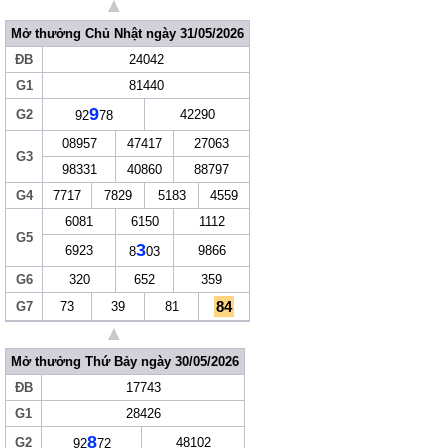
▲
Mở thưởng Chủ Nhật ngày 31/05/2026
ĐB
24042
G1
81440
9
G2
42290
92
78
08957
47417
27063
G3
98331
40860
88797
G4
7717
7829
5183
4559
6081
6150
1112
G5
3
6923
9866
8
03
G6
320
652
359
84
G7
73
39
81
▲
Mở thưởng Thứ Bảy ngày 30/05/2026
ĐB
17743
G1
28426
8
G2
48102
92
72