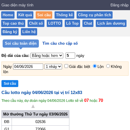
Giao diện máy tính
Đăng nhập
Home
Kết quả
Soi cầu
Thống kê
Công cụ phân tích
Top cao thủ
Chốt số
LOTTO
Lô Top
Chat
Lịch âm dương
Đăng ký
Liên hệ
Soi cầu toàn diện
Tìm cầu cho cặp số
Độ dài của cầu:
ngày
Ngày
Giải đặc biệt
Lộn
Không
lộn
Cầu lotto ngày 04/06/2026 tại vị trí 12x83
07
70
Theo cầu này, dự đoán ngày 04/06/2026 Lotto sẽ về
hoặc
▲
Mở thưởng Thứ Tư ngày 03/06/2026
ĐB
02636
G1
72066