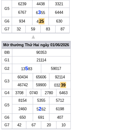
6239
4438
3321
G5
3
6767
6444
6
55
25
G6
934
630
4
G7
32
59
83
87
▲
Mở thưởng Thứ Hai ngày 01/06/2026
ĐB
90353
G1
21114
5
G2
59017
13
83
60434
65606
92114
G3
39
46742
59900
032
G4
3708
0740
2780
6463
8154
5355
5712
G5
2
2460
6198
5
62
G6
650
691
407
G7
42
67
20
10