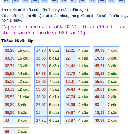
Trong đó có
5
cầu dài trên 1 ngày (đánh dấu đậm)
Cầu xuất hiện tại
45
cặp số khác nhau, trong đó có
5
cặp số có cầu chạy
hơn 1 ngày.
Cặp số có nhiều cầu nhất là 02,20: 16 cầu (16 vị trí cầu
khác nhau đều báo đề về 02 hoặc 20)
Thống kê cầu lặp:
02,20
16 cầu
37,73
8 cầu
12,21
4 cầu
89,98
4 cầu
03,30
16 cầu
38,83
8 cầu
22
4 cầu
15,51
3 cầu
07,70
16 cầu
39,93
8 cầu
24,42
4 cầu
45,54
3 cầu
35,53
14 cầu
57,75
8 cầu
27,72
4 cầu
36,63
2 cầu
05,50
12 cầu
58,85
7 cầu
13,31
4 cầu
56,65
2 cầu
23,32
12 cầu
59,95
7 cầu
34,43
4 cầu
18,81
2 cầu
25,52
11 cầu
28,82
6 cầu
47,74
4 cầu
48,84
2 cầu
08,80
8 cầu
29,92
6 cầu
06,60
4 cầu
88
2 cầu
09,90
8 cầu
55
6 cầu
79,97
4 cầu
19,91
2 cầu
33
8 cầu
17,71
4 cầu
78,87
4 cầu
49,94
2 cầu
99
2 cầu