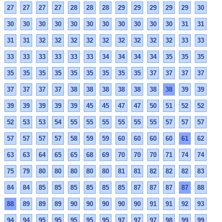
27
27
27
27
28
28
28
29
29
29
29
29
30
30
30
30
30
30
30
30
30
30
30
30
31
31
31
31
32
32
32
32
32
32
32
32
32
33
33
33
33
33
33
33
33
34
34
34
34
35
35
35
35
35
35
35
35
35
35
35
35
37
37
37
37
37
37
37
37
38
38
38
38
38
38
38
39
39
39
39
39
39
39
45
45
47
47
50
51
52
52
52
53
53
54
55
55
55
55
55
55
57
57
57
57
57
57
57
58
59
59
60
60
60
60
61
62
63
63
64
65
65
68
69
70
70
70
71
74
74
75
79
80
80
80
80
80
81
81
82
82
82
83
84
84
85
85
85
85
85
85
87
87
87
87
88
88
89
89
89
90
90
90
90
90
91
91
92
93
94
94
95
95
95
95
95
97
97
97
98
99
99