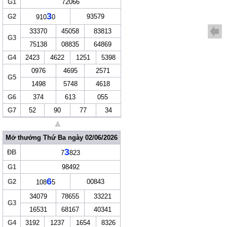
G1
72066
3
G2
93579
910
0
33370
45058
83813
G3
75138
08835
64869
G4
2423
4622
1251
5398
0976
4695
2571
G5
1498
5748
4618
G6
374
613
055
G7
52
90
77
34
▲
Mở thưởng Thứ Ba ngày 02/06/2026
3
ĐB
7
823
G1
98492
6
G2
00843
108
5
34079
78655
33221
G3
16531
68167
40341
G4
3192
1237
1654
8326