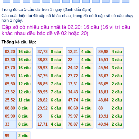
Trong đó có
5
cầu dài trên 1 ngày (đánh dấu đậm)
Cầu xuất hiện tại
45
cặp số khác nhau, trong đó có
5
cặp số có cầu chạy
hơn 1 ngày.
Cặp số có nhiều cầu nhất là 02,20: 16 cầu (16 vị trí cầu
khác nhau đều báo đề về 02 hoặc 20)
Thống kê cầu lặp:
02,20
16 cầu
37,73
8 cầu
12,21
4 cầu
89,98
4 cầu
03,30
16 cầu
38,83
8 cầu
22
4 cầu
15,51
3 cầu
07,70
16 cầu
39,93
8 cầu
24,42
4 cầu
45,54
3 cầu
35,53
14 cầu
57,75
8 cầu
27,72
4 cầu
36,63
2 cầu
05,50
12 cầu
58,85
7 cầu
13,31
4 cầu
56,65
2 cầu
23,32
12 cầu
59,95
7 cầu
34,43
4 cầu
18,81
2 cầu
25,52
11 cầu
28,82
6 cầu
47,74
4 cầu
48,84
2 cầu
08,80
8 cầu
29,92
6 cầu
06,60
4 cầu
88
2 cầu
09,90
8 cầu
55
6 cầu
79,97
4 cầu
19,91
2 cầu
33
8 cầu
17,71
4 cầu
78,87
4 cầu
49,94
2 cầu
99
2 cầu