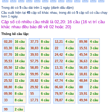
Trong đó có
5
cầu dài trên 1 ngày (đánh dấu đậm)
Cầu xuất hiện tại
45
cặp số khác nhau, trong đó có
5
cặp số có cầu chạy
hơn 1 ngày.
Cặp số có nhiều cầu nhất là 02,20: 16 cầu (16 vị trí cầu
khác nhau đều báo đề về 02 hoặc 20)
Thống kê cầu lặp:
02,20
16 cầu
37,73
8 cầu
12,21
4 cầu
89,98
4 cầu
03,30
16 cầu
38,83
8 cầu
22
4 cầu
15,51
3 cầu
07,70
16 cầu
39,93
8 cầu
24,42
4 cầu
45,54
3 cầu
35,53
14 cầu
57,75
8 cầu
27,72
4 cầu
36,63
2 cầu
05,50
12 cầu
58,85
7 cầu
13,31
4 cầu
56,65
2 cầu
23,32
12 cầu
59,95
7 cầu
34,43
4 cầu
18,81
2 cầu
25,52
11 cầu
28,82
6 cầu
47,74
4 cầu
48,84
2 cầu
08,80
8 cầu
29,92
6 cầu
06,60
4 cầu
88
2 cầu
09,90
8 cầu
55
6 cầu
79,97
4 cầu
19,91
2 cầu
33
8 cầu
17,71
4 cầu
78,87
4 cầu
49,94
2 cầu
99
2 cầu