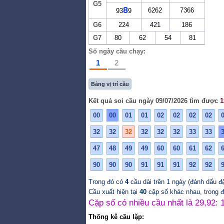
G5
8
6262
7366
93
9
G6
224
421
186
G7
80
62
54
81
Số ngày cầu chạy:
1
2
Bảng vị trí cầu
Kết quả soi cầu ngày 09/07/2026 tìm được
1
00
00
01
01
02
02
02
02
32
32
32
32
32
32
33
33
47
48
49
49
60
60
61
62
90
90
90
91
91
91
92
92
Trong đó có
4
cầu dài trên 1 ngày (đánh dấu đ
Cầu xuất hiện tại
40
cặp số khác nhau, trong 
Cặp số có nhiều cầu nhất là 29,92: 
Thống kê cầu lặp: