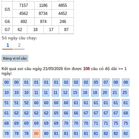
7157
1186
4855
G5
4562
8734
4452
G6
492
974
246
G7
62
18
17
87
Số ngày cầu chạy:
1
2
Bảng vị trí cầu
Kết quả soi cầu ngày 21/05/2026 tìm được
108
cầu có độ dài >= 1
ngày:
00
00
01
01
01
01
02
02
02
05
07
08
08
10
10
10
11
11
11
12
15
18
18
20
21
25
51
51
52
60
60
60
60
61
61
61
61
61
61
61
62
62
62
62
65
66
66
67
67
67
67
68
68
69
69
69
69
69
70
70
70
71
71
75
75
78
78
78
80
80
81
81
81
81
81
82
82
82