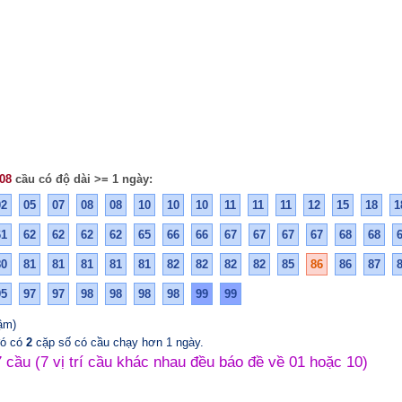
08
cầu có độ dài >= 1 ngày:
02
05
07
08
08
10
10
10
11
11
11
12
15
18
1
61
62
62
62
62
65
66
66
67
67
67
67
68
68
80
81
81
81
81
81
82
82
82
82
85
86
86
87
95
97
97
98
98
98
98
99
99
ậm)
đó có
2
cặp số có cầu chạy hơn 1 ngày.
7 cầu (7 vị trí cầu khác nhau đều báo đề về 01 hoặc 10)