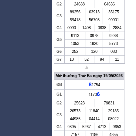
G2
24688
04636
89256
63913
35175
G3
59418
56703
99901
G4
0090
1408
0838
2884
9113
0978
9288
G5
1053
1920
5773
G6
252
120
080
G7
10
52
94
11
▲
Mở thưởng Thứ Ba ngày 19/05/2026
8
ĐB
1754
6
G1
1170
G2
25623
79831
26573
11840
29185
G3
44985
04414
08022
G4
9895
5267
4713
9653
7157
1186
4855