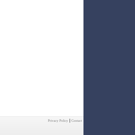
|
Privacy Policy
Contact