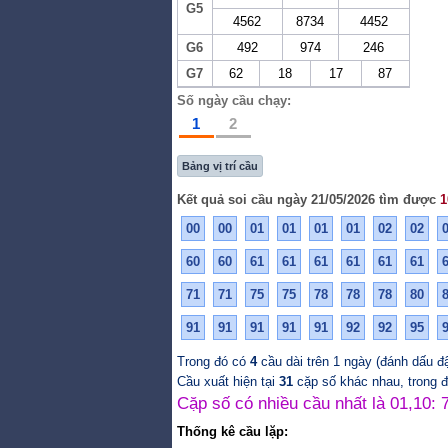
G5
4562
8734
4452
G6
492
974
246
G7
62
18
17
87
Số ngày cầu chạy:
1
2
Bảng vị trí cầu
Kết quả soi cầu ngày 21/05/2026 tìm được
1
00
00
01
01
01
01
02
02
60
60
61
61
61
61
61
61
71
71
75
75
78
78
78
80
91
91
91
91
91
92
92
95
Trong đó có
4
cầu dài trên 1 ngày (đánh dấu đ
Cầu xuất hiện tại
31
cặp số khác nhau, trong 
Cặp số có nhiều cầu nhất là 01,10: 
Thống kê cầu lặp: