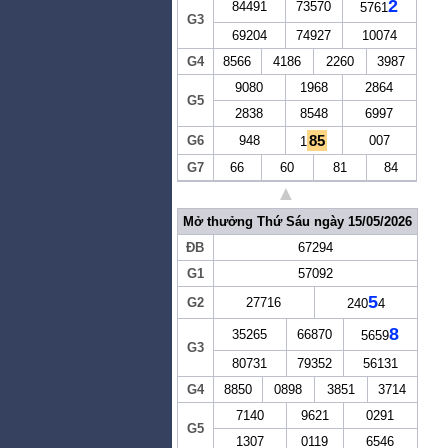
2
84491
73570
5761
G3
69204
74927
10074
G4
8566
4186
2260
3987
9080
1968
2864
G5
2838
8548
6997
85
G6
948
007
1
G7
66
60
81
84
▲
Mở thưởng Thứ Sáu ngày 15/05/2026
ĐB
67294
G1
57092
5
G2
27716
240
4
8
35265
66870
5659
G3
80731
79352
56131
G4
8850
0898
3851
3714
7140
9621
0291
G5
1307
0119
6546