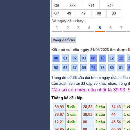
G6
388
714
542
G7
49
47
09
33
Số ngày cầu chạy:
1
2
3
4
5
6
7
Bảng vị trí cầu
Kết quả soi cầu ngày 21/05/2026 tìm được
6
00
01
02
03
08
10
12
12
58
63
67
69
71
78
80
81
Trong đó có
26
cầu dài trên 5 ngày (đánh dấu 
Cầu xuất hiện tại
33
cặp số khác nhau, trong 
Cặp số có nhiều cầu nhất là 39,93: 5
Thống kê cầu lặp:
39,93
5 cầu
28,82
2 cầu
34,43
1 c
78,87
5 cầu
38,83
2 cầu
44
1 c
12,21
4 cầu
88
2 cầu
45,54
1 c
58,85
4 cầu
00
1 cầu
05,50
1 c