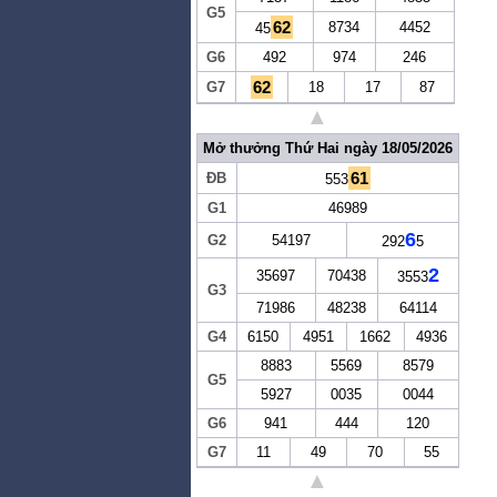
G5
62
8734
4452
45
G6
492
974
246
62
G7
18
17
87
▲
Mở thưởng Thứ Hai ngày 18/05/2026
61
ĐB
553
G1
46989
6
G2
54197
292
5
2
35697
70438
3553
G3
71986
48238
64114
G4
6150
4951
1662
4936
8883
5569
8579
G5
5927
0035
0044
G6
941
444
120
G7
11
49
70
55
▲