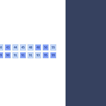
40
43
44
45
48
48
50
55
89
90
91
91
91
93
95
99