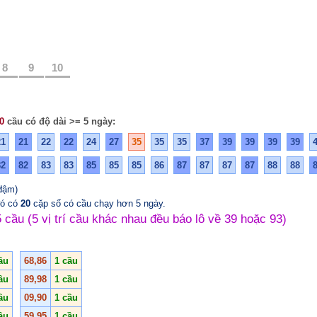
8
9
10
0
cầu có độ dài >= 5 ngày:
21
21
22
22
24
27
35
35
35
37
39
39
39
39
82
82
83
83
85
85
85
86
87
87
87
87
88
88
đậm)
đó có
20
cặp số có cầu chạy hơn 5 ngày.
 cầu (5 vị trí cầu khác nhau đều báo lô về 39 hoặc 93)
ầu
68,86
1 cầu
ầu
89,98
1 cầu
ầu
09,90
1 cầu
ầu
59,95
1 cầu