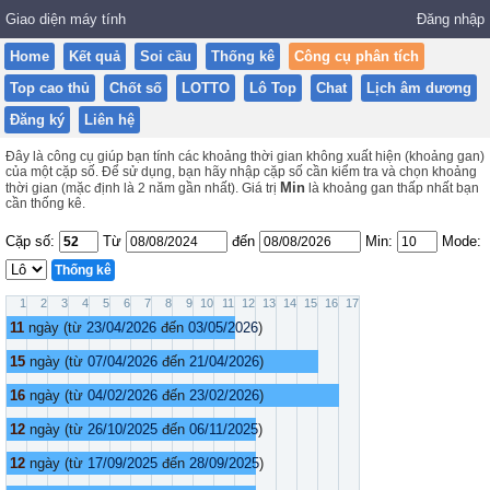
Giao diện máy tính
Đăng nhập
Home
Kết quả
Soi cầu
Thống kê
Công cụ phân tích
Top cao thủ
Chốt số
LOTTO
Lô Top
Chat
Lịch âm dương
Đăng ký
Liên hệ
Đây là công cụ giúp bạn tính các khoảng thời gian không xuất hiện (khoảng gan)
của một cặp số. Để sử dụng, bạn hãy nhập cặp số cần kiểm tra và chọn khoảng
Min
thời gian (mặc định là 2 năm gần nhất). Giá trị
là khoảng gan thấp nhất bạn
cần thống kê.
Cặp số:
Từ
đến
Min:
Mode:
1
2
3
4
5
6
7
8
9
10
11
12
13
14
15
16
17
11
ngày (từ
23/04/2026
đến
03/05/2026
)
15
ngày (từ
07/04/2026
đến
21/04/2026
)
16
ngày (từ
04/02/2026
đến
23/02/2026
)
12
ngày (từ
26/10/2025
đến
06/11/2025
)
12
ngày (từ
17/09/2025
đến
28/09/2025
)