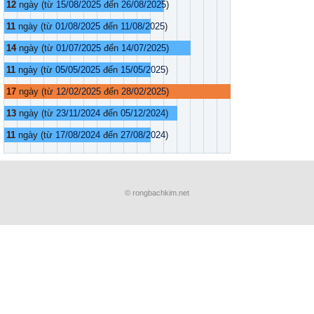
12
ngày (từ
15/08/2025
đến
26/08/2025
)
11
ngày (từ
01/08/2025
đến
11/08/2025
)
14
ngày (từ
01/07/2025
đến
14/07/2025
)
11
ngày (từ
05/05/2025
đến
15/05/2025
)
17
ngày (từ
12/02/2025
đến
28/02/2025
)
13
ngày (từ
23/11/2024
đến
05/12/2024
)
11
ngày (từ
17/08/2024
đến
27/08/2024
)
© rongbachkim.net