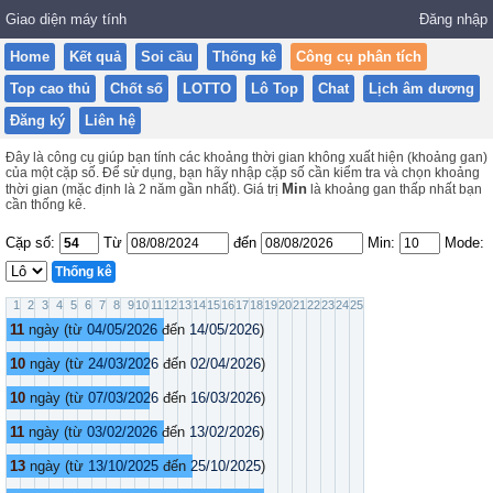
Giao diện máy tính
Đăng nhập
Home
Kết quả
Soi cầu
Thống kê
Công cụ phân tích
Top cao thủ
Chốt số
LOTTO
Lô Top
Chat
Lịch âm dương
Đăng ký
Liên hệ
Đây là công cụ giúp bạn tính các khoảng thời gian không xuất hiện (khoảng gan)
của một cặp số. Để sử dụng, bạn hãy nhập cặp số cần kiểm tra và chọn khoảng
Min
thời gian (mặc định là 2 năm gần nhất). Giá trị
là khoảng gan thấp nhất bạn
cần thống kê.
Cặp số:
Từ
đến
Min:
Mode:
1
2
3
4
5
6
7
8
9
10
11
12
13
14
15
16
17
18
19
20
21
22
23
24
25
11
ngày (từ
04/05/2026
đến
14/05/2026
)
10
ngày (từ
24/03/2026
đến
02/04/2026
)
10
ngày (từ
07/03/2026
đến
16/03/2026
)
11
ngày (từ
03/02/2026
đến
13/02/2026
)
13
ngày (từ
13/10/2025
đến
25/10/2025
)