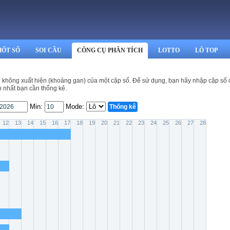
ỐT SỐ
SOI CẦU
CÔNG CỤ PHÂN TÍCH
LOTTO
LÔ TOP
n không xuất hiện (khoảng gan) của một cặp số. Để sử dụng, bạn hãy nhập cặp số 
 nhất bạn cần thống kê.
Min:
Mode:
12
13
14
15
16
17
18
19
20
21
22
23
24
25
26
27
28