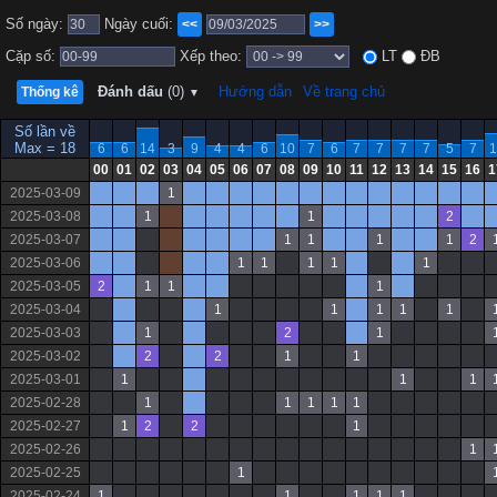
Số ngày:
Ngày cuối:
<<
>>
Cặp số:
Xếp theo:
LT
ĐB
Đánh dấu
(0)
Hướng dẫn
Về trang chủ
Thống kê
▼
Số lần về
Max = 18
6
6
14
3
9
4
4
6
10
7
6
7
7
7
7
5
7
1
00
01
02
03
04
05
06
07
08
09
10
11
12
13
14
15
16
1
2025-03-09
1
2025-03-08
1
1
2
2025-03-07
1
1
1
1
2
2025-03-06
1
1
1
1
1
2025-03-05
2
1
1
1
2025-03-04
1
1
1
1
1
2025-03-03
1
2
1
2025-03-02
2
2
1
1
2025-03-01
1
1
1
2025-02-28
1
1
1
1
1
2025-02-27
1
2
2
1
2025-02-26
1
2025-02-25
1
2025-02-24
1
1
1
1
1